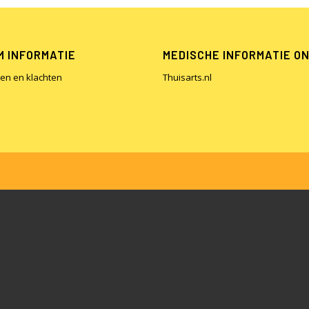
 INFORMATIE
MEDISCHE INFORMATIE O
en en klachten
Thuisarts.nl