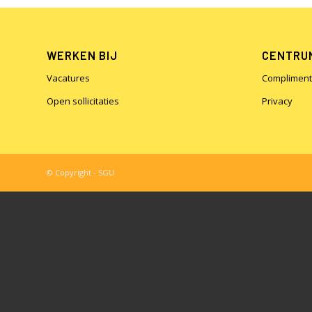
WERKEN BIJ
CENTRUM
Vacatures
Compliment
Open sollicitaties
Privacy
© Copyright - SGU