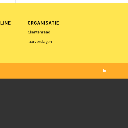
NLINE
ORGANISATIE
Cliëntenraad
Jaarverslagen