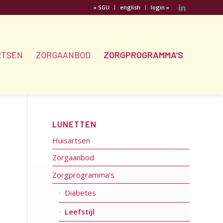
« SGU
english
login »
RTSEN
ZORGAANBOD
ZORGPROGRAMMA’S
LUNETTEN
Huisartsen
Zorgaanbod
Zorgprogramma’s
Diabetes
Leefstijl